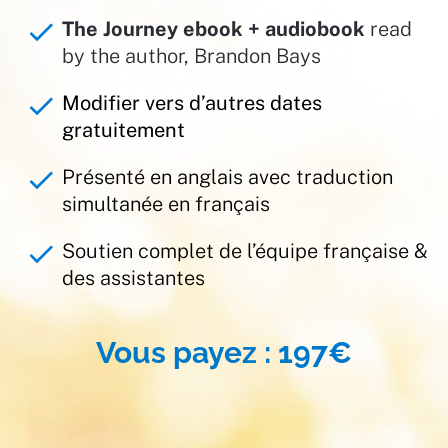
check
The Journey ebook + audiobook
 read 
by the author, Brandon Bays 
check
Modifier vers d’autres dates 
gratuitement
check
Présenté en anglais avec traduction 
simultanée en français
check
Soutien complet de l’équipe française & 
des assistantes
Vous payez : 197€