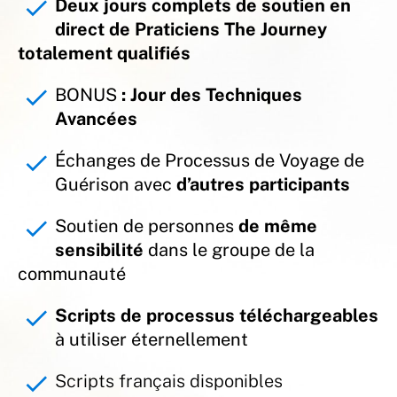
check
Deux jours complets de soutien en 
direct de Praticiens The Journey 
totalement qualifiés
check
BONUS
 : Jour des Techniques 
Avancées
check
Échanges de Processus de Voyage de 
Guérison avec 
d’autres participants
check
Soutien de personnes 
de même 
sensibilité
 dans le groupe de la 
communauté
check
Scripts de processus téléchargeables
à utiliser éternellement
check
Scripts français disponibles