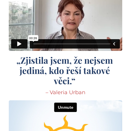
„Zjistila jsem, že nejsem 
jediná, kdo řeší takové 
věci.“ 
– Valeria Urban