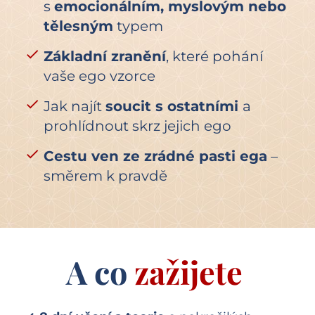
s 
emocionálním, myslovým nebo 
tělesným
 typem
check
Základní zranění
, které pohání 
vaše ego vzorce
check
Jak najít 
soucit s ostatními 
a 
prohlídnout skrz jejich ego
check
Cestu ven ze zrádné pasti ega
 – 
směrem k pravdě
A co 
zažijete 