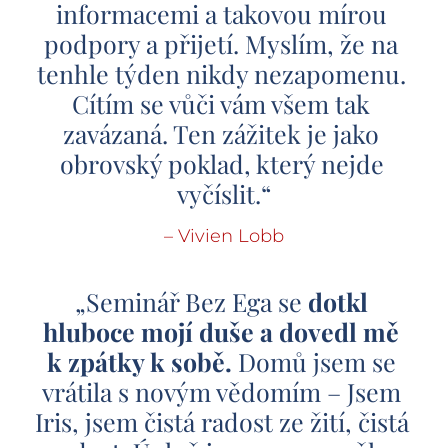
informacemi a takovou mírou 
podpory a přijetí. Myslím, že na 
tenhle týden nikdy nezapomenu. 
Cítím se vůči vám všem tak 
zavázaná. Ten zážitek je jako 
obrovský poklad, který nejde 
vyčíslit.“
– Vivien Lobb
„Seminář Bez Ega se 
dotkl 
hluboce mojí duše a dovedl mě 
k zpátky k sobě.
 Domů jsem se 
vrátila s novým vědomím – Jsem 
Iris, jsem čistá radost ze žití, čistá 