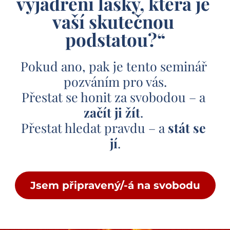
vyjádření lásky, která je 
vaší skutečnou 
podstatou?“
Pokud ano, pak je tento seminář 
pozváním pro vás.
Přestat se honit za svobodou – a 
začít ji žít
. 
Přestat hledat pravdu – a 
stát se 
jí
.
Jsem připravený/-á na svobodu