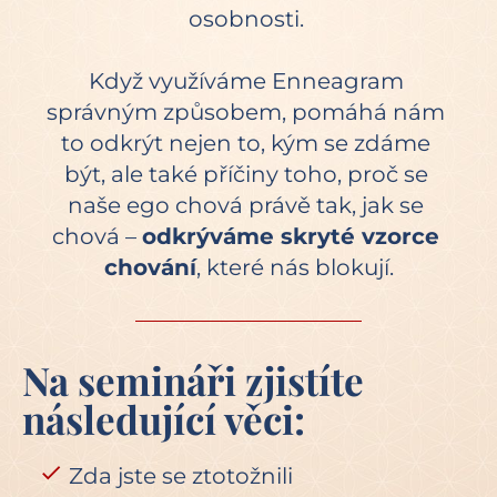
osobnosti. 
Když využíváme Enneagram 
správným způsobem, pomáhá nám 
to odkrýt nejen to, kým se zdáme 
být, ale také příčiny toho, proč se 
naše ego chová právě tak, jak se 
chová – 
odkrýváme skryté vzorce 
chování
, které nás blokují.
Na semináři zjistíte 
následující věci:
check
Zda jste se ztotožnili 