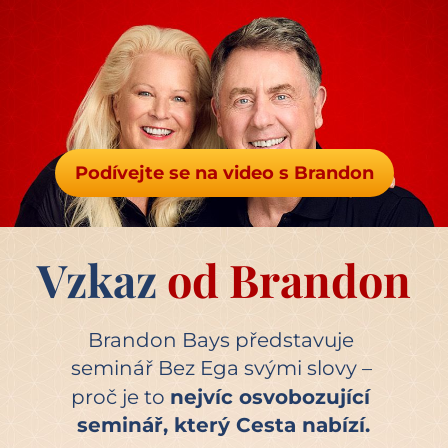
Podívejte se na video s Brandon
Vzkaz 
od Brandon
Brandon Bays představuje 
seminář Bez Ega svými slovy – 
proč je to
nejvíc osvobozující 
seminář, který Cesta nabízí.