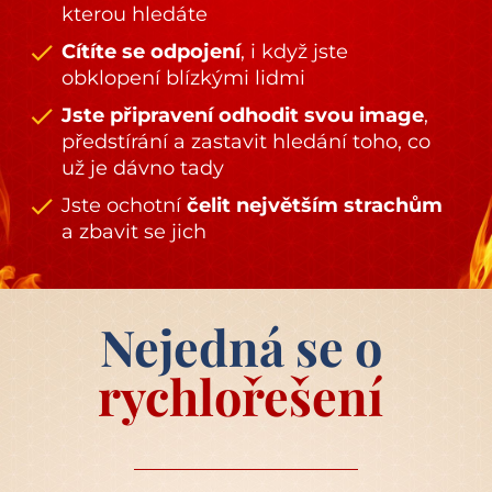
kterou hledáte
check
Cítíte se odpojení
, i když jste 
obklopení blízkými lidmi 
check
Jste připravení odhodit svou image
, 
předstírání a zastavit hledání toho, co 
už je dávno tady
check
Jste ochotní 
čelit největším strachům
a zbavit se jich
Nejedná se o 
rychlořešení 