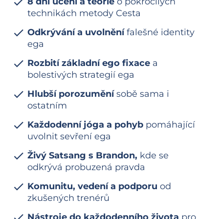
check
8 dní učení a teorie 
o pokročilých 
technikách metody Cesta
check
Odkrývání a uvolnění 
falešné identity 
ega 
check
Rozbití základní ego fixace 
a 
bolestivých strategií ega
check
Hlubší porozumění 
sobě sama i 
ostatním 
check
Každodenní jóga a pohyb 
pomáhající 
uvolnit sevření ega
check
Živý Satsang s Brandon, 
kde se 
odkrývá probuzená pravda 
check
Komunitu, vedení a podporu 
od 
zkušených trenérů 
check
Nástroje do každodenního života 
pro 