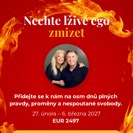
Nechte lživé ego
zmizet
Přidejte se k nám na osm dnů plných 
pravdy, proměny a nespoutané svobody.
27. února – 6. března 2027
EUR 2497