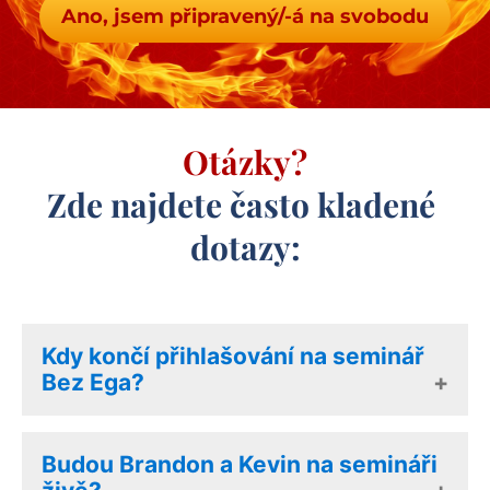
Ano, jsem připravený/-á na svobodu
Otázky?
Zde najdete často kladené 
dotazy:
Kdy končí přihlašování na seminář
Bez Ega?
Přihlašování končí TÝDEN PŘED
Budou Brandon a Kevin na semináři
začátkem semináře, ve 13:00. Tak