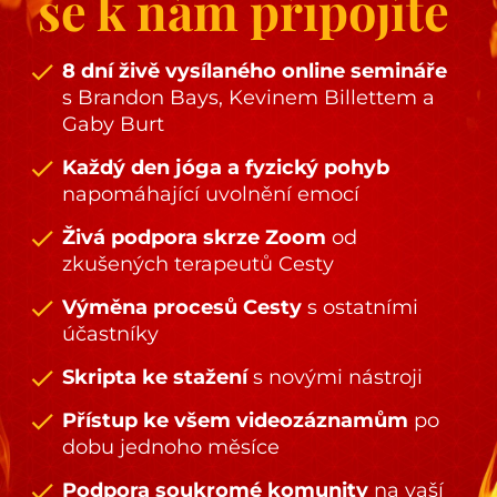
se k nám připojíte
check
8 dní živě vysílaného online semináře 
s Brandon Bays, Kevinem Billettem a 
Gaby Burt
check
Každý den jóga a fyzický pohyb 
napomáhající uvolnění emocí 
check
Živá podpora skrze Zoom
 od 
zkušených terapeutů Cesty
check
Výměna procesů Cesty 
s ostatními 
účastníky
check
Skripta ke stažení 
s novými nástroji 
check
Přístup ke všem videozáznamům 
po 
dobu jednoho měsíce
check
Podpora soukromé komunity 
na vaší 