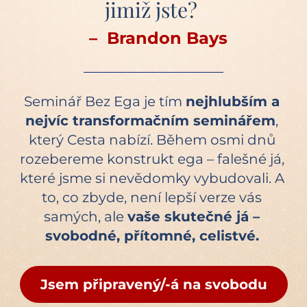
jimiž jste? 
  –  Brandon Bays
Seminář Bez Ega je tím 
nejhlubším a 
nejvíc transformačním seminářem
, 
který Cesta nabízí. Během osmi dnů 
rozebereme konstrukt ega – falešné já, 
které jsme si nevědomky vybudovali. A 
to, co zbyde, není lepší verze vás 
samých, ale 
vaše skutečné já – 
svobodné, přítomné, celistvé.
Jsem připravený/-á na svobodu