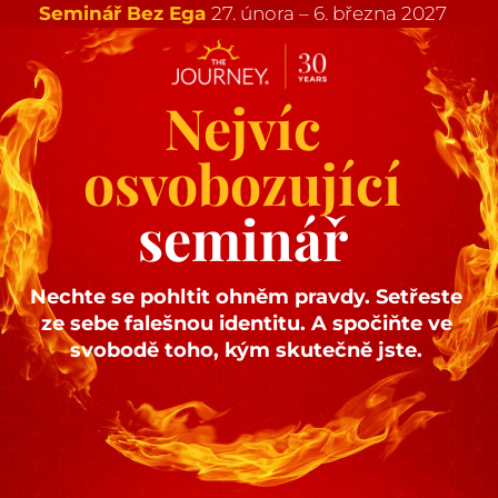
Seminář Bez Ega
27. února – 6. března 2027​​​​​​​
Nejvíc 
osvobozující 
seminář
Nechte se pohltit ohněm pravdy. Setřeste 
ze sebe falešnou identitu. A spočiňte ve 
svobodě toho, kým skutečně jste. 